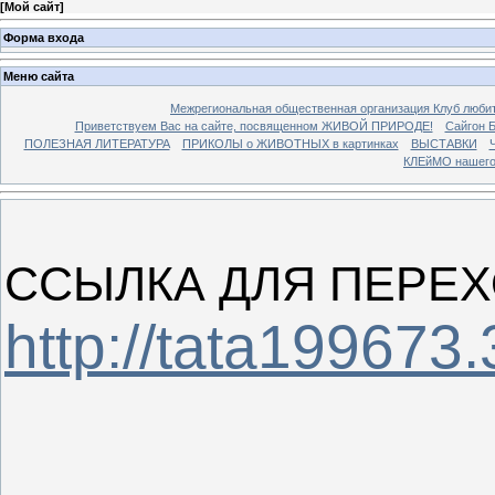
[
Мой сайт
]
Форма входа
Меню сайта
Межрегиональная общественная организация Клуб люби
Приветствуем Вас на сайте, посвященном ЖИВОЙ ПРИРОДЕ!
Сайгон 
ПОЛЕЗНАЯ ЛИТЕРАТУРА
ПРИКОЛЫ о ЖИВОТНЫХ в картинках
ВЫСТАВКИ
Ч
КЛЕйМО нашего
ССЫЛКА ДЛЯ ПЕРЕХ
http://tata199673