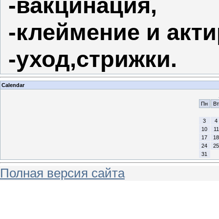
-вакцинация,
-клеймение и акти
-уход,стрижки.
Calendar
Пн
Вт
3
4
10
11
17
18
24
25
31
Полная версия сайта