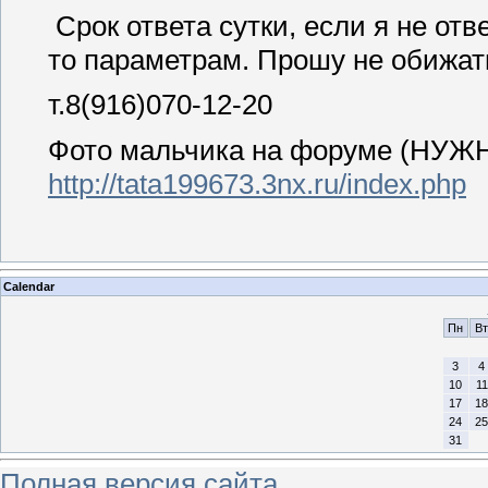
Срок ответа сутки, если я не от
то параметрам. Прошу не обижать
т.8(916)070-12-20
Фото мальчика на форуме (Н
http://tata199673.3nx.ru/index.php
Calendar
Пн
Вт
3
4
10
11
17
18
24
25
31
Полная версия сайта