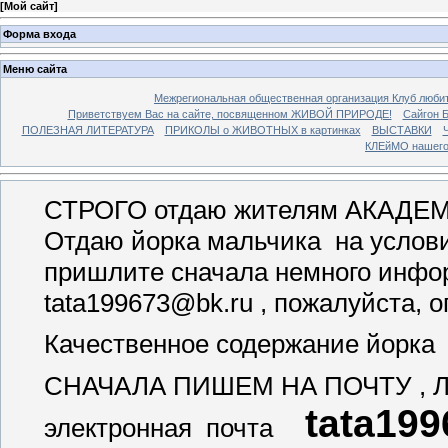
[
Мой сайт
]
Форма входа
Меню сайта
Межрегиональная общественная организация Клуб люби
Приветствуем Вас на сайте, посвященном ЖИВОЙ ПРИРОДЕ!
Сайгон 
ПОЛЕЗНАЯ ЛИТЕРАТУРА
ПРИКОЛЫ о ЖИВОТНЫХ в картинках
ВЫСТАВКИ
Ч
КЛЕйМО нашего
СТРОГО отдаю жителям АКАД
Отдаю йорка мальчика на условия
пришлите сначала немного инфор
tata199673@bk.ru , пожалуйста, 
Качественное содержание йорка 
СНАЧАЛА ПИШЕМ НА ПОЧТУ ,
tata19
электронная почта