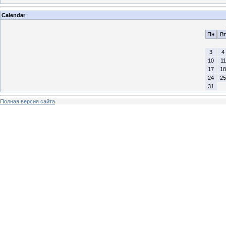
Calendar
Пн
Вт
3
4
10
11
17
18
24
25
31
Полная версия сайта