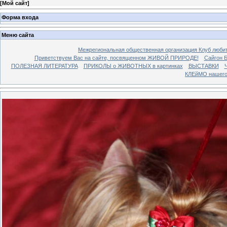
[
Мой сайт
]
Форма входа
Меню сайта
Межрегиональная общественная организация Клуб люби
Приветствуем Вас на сайте, посвященном ЖИВОЙ ПРИРОДЕ!
Сайгон 
ПОЛЕЗНАЯ ЛИТЕРАТУРА
ПРИКОЛЫ о ЖИВОТНЫХ в картинках
ВЫСТАВКИ
Ч
КЛЕйМО нашего